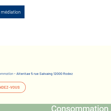
 médiation
sommation
- Alteritae 5 rue Salvaing 12000 Rodez
NDEZ-VOUS