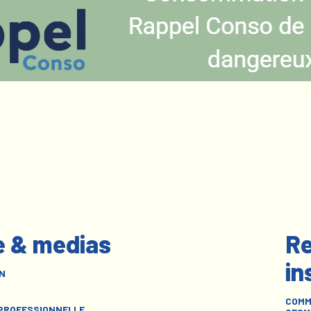
e & medias
Re
in
N
COMM
 PROFESSIONNELLE