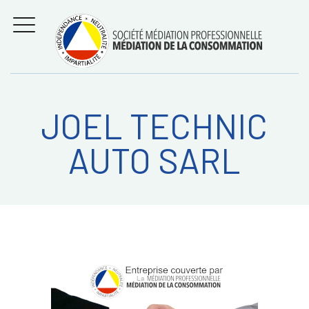
Aller
Régler les litiges
entre
au
consommateurs et
MENU
professionnels avec
contenu
la médiation de la
consommation
JOEL TECHNIC
Recherche
RECHERC
AUTO SARL
sur: