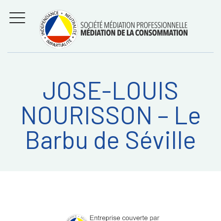
Aller
Régler les litiges
entre
au
consommateurs et
MENU
professionnels avec
contenu
la médiation de la
consommation
JOSE-LOUIS
Recherche
RECHERC
NOURISSON – Le
sur:
Barbu de Séville