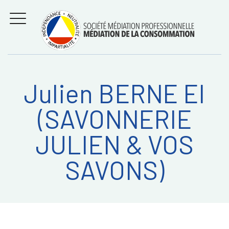
Aller
Régler les litiges
entre
au
consommateurs et
MENU
professionnels avec
contenu
la médiation de la
consommation
Julien BERNE EI
Recherche
RECHERC
(SAVONNERIE
sur:
JULIEN & VOS
SAVONS)