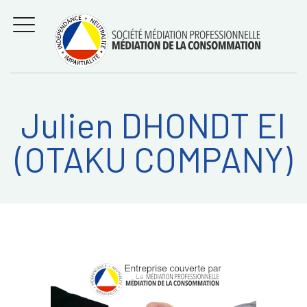
Aller
Régler les litiges
entre
au
consommateurs et
MENU
professionnels avec
contenu
la médiation de la
consommation
Julien DHONDT EI
Recherche
RECHERC
(OTAKU COMPANY)
sur: