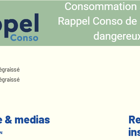
égraissé
égraissé
e & medias
Re
in
N