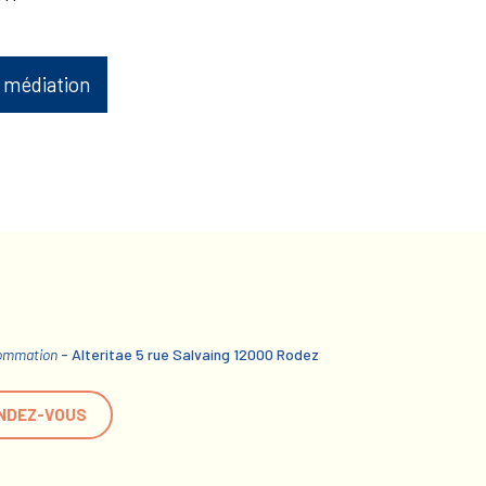
 médiation
sommation
- Alteritae 5 rue Salvaing 12000 Rodez
NDEZ-VOUS