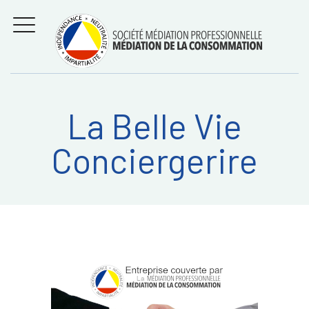
Aller
Régler les litiges
entre
au
consommateurs et
MENU
professionnels avec
contenu
la médiation de la
consommation
La Belle Vie
Recherche
RECHERC
Conciergerire
sur: