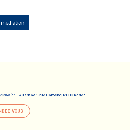
 médiation
sommation
- Alteritae 5 rue Salvaing 12000 Rodez
NDEZ-VOUS