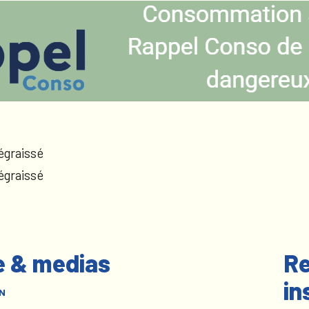
égraissé
égraissé
e & medias
Re
in
N