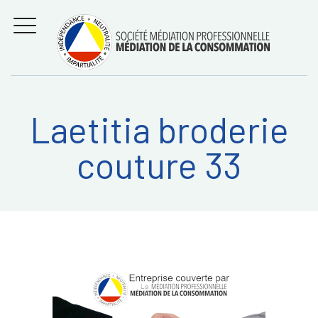
Aller
Régler les litiges
entre
au
consommateurs et
MENU
professionnels avec
contenu
la médiation de la
consommation
Laetitia broderie
Recherche
RECHERC
couture 33
sur: