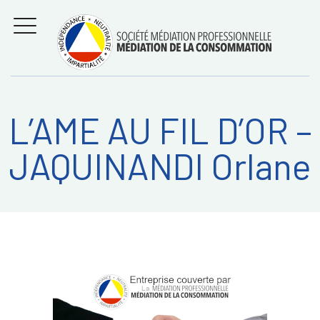
Aller
Régler les litiges
entre
au
consommateurs et
MENU
professionnels avec
contenu
la médiation de la
consommation
L’AME AU FIL D’OR –
Recherche
RECHERC
JAQUINANDI Orlane
sur: