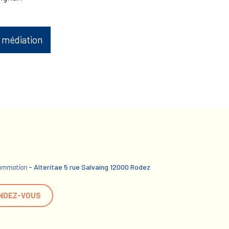
 médiation
sommation
- Alteritae 5 rue Salvaing 12000 Rodez
NDEZ-VOUS