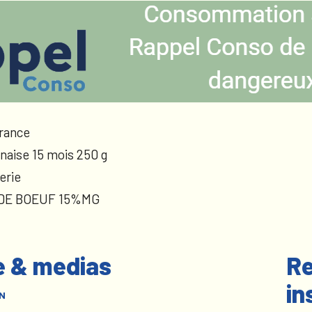
rance
naise 15 mois 250 g
erie
 DE BOEUF 15%MG
e & medias
Re
in
N