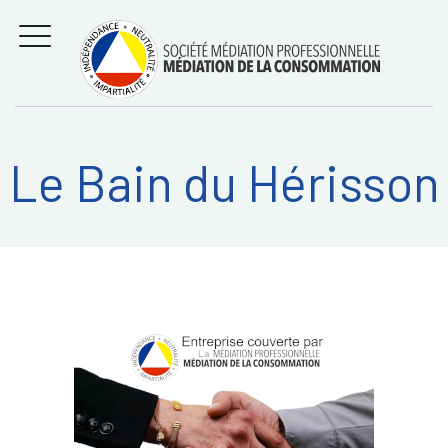
Aller
Régler les litiges
entre
au
consommateurs et
MENU
professionnels avec
contenu
la médiation de la
consommation
Le Bain du Hérisson
Recherche
RECHERC
sur: