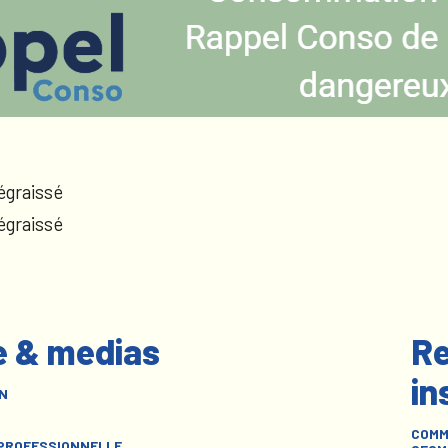
égraissé
égraissé
e & medias
Re
in
N
COMM
 PROFESSIONNELLE