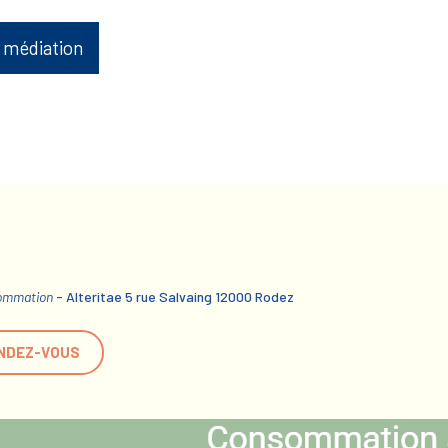
 médiation
sommation
- Alteritae 5 rue Salvaing 12000 Rodez
NDEZ-VOUS