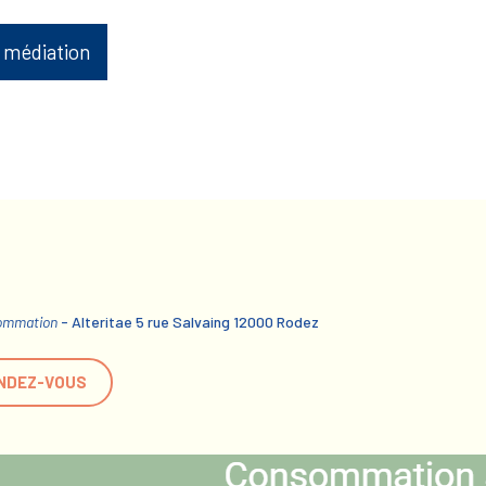
 médiation
sommation
- Alteritae 5 rue Salvaing 12000 Rodez
NDEZ-VOUS