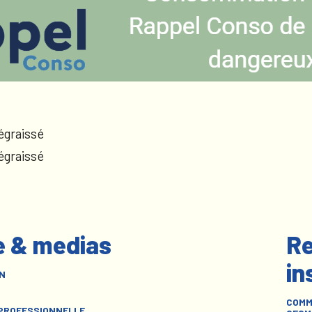
égraissé
égraissé
e & medias
Re
in
N
COMM
 PROFESSIONNELLE