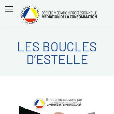
Aller
Régler les litiges
entre
au
consommateurs et
MENU
professionnels avec
contenu
la médiation de la
consommation
LES BOUCLES
Recherche
RECHERC
D’ESTELLE
sur: