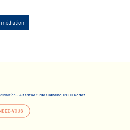
 médiation
sommation
- Alteritae 5 rue Salvaing 12000 Rodez
NDEZ-VOUS