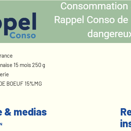
rance
naise 15 mois 250 g
erie
 DE BOEUF 15%MG
e & medias
Re
in
N