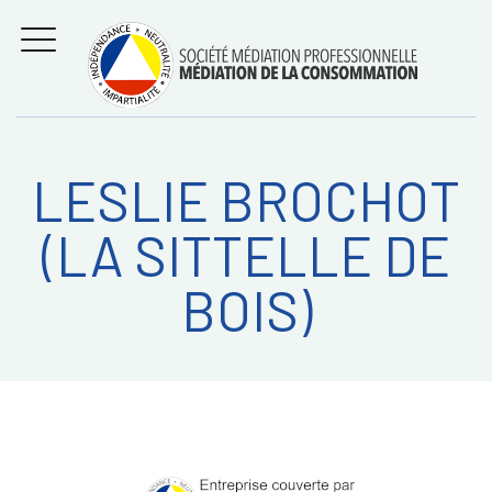
Aller
Régler les litiges
entre
au
consommateurs et
MENU
professionnels avec
contenu
la médiation de la
consommation
LESLIE BROCHOT
Recherche
RECHERC
(LA SITTELLE DE
sur:
BOIS)