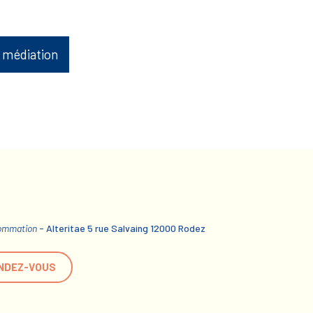
 médiation
sommation
- Alteritae 5 rue Salvaing 12000 Rodez
NDEZ-VOUS