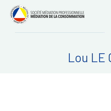
Aller
Régler les litiges
entre
au
consommateurs et
professionnels avec
contenu
la médiation de la
consommation
Lou LE 