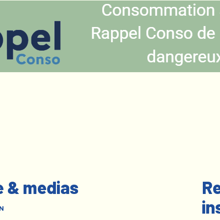
e & medias
Re
in
N