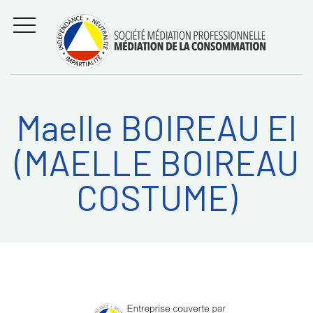
Aller
Régler les litiges
entre
au
consommateurs et
MENU
professionnels avec
contenu
la médiation de la
consommation
Maelle BOIREAU EI
Recherche
RECHERC
(MAELLE BOIREAU
sur:
COSTUME)