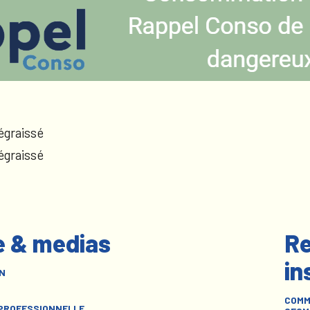
égraissé
égraissé
e & medias
Re
in
N
COMM
 PROFESSIONNELLE