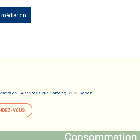
 médiation
sommation
- Alteritae 5 rue Salvaing 12000 Rodez
NDEZ-VOUS