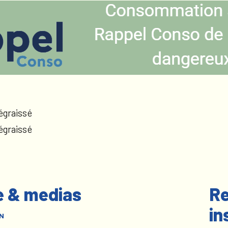
égraissé
égraissé
e & medias
Re
in
N