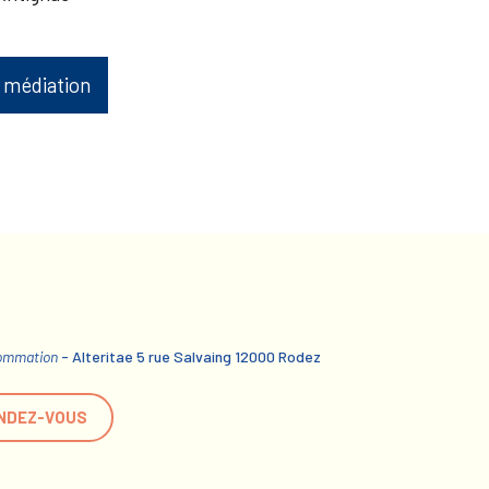
 médiation
sommation
- Alteritae 5 rue Salvaing 12000 Rodez
NDEZ-VOUS