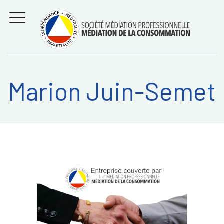
Aller
Régler les litiges
entre
au
consommateurs et
MENU
professionnels avec
contenu
la médiation de la
consommation
Marion Juin-Semet
Recherche
RECHERC
sur: