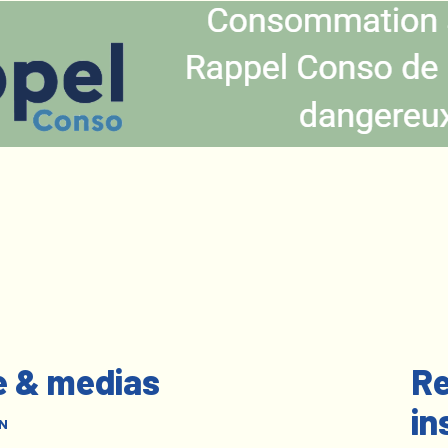
e & medias
Re
in
N