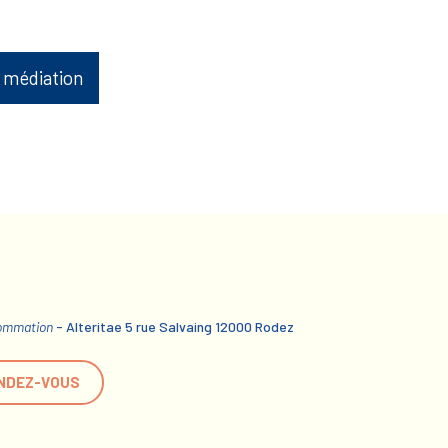
 médiation
sommation
- Alteritae 5 rue Salvaing 12000 Rodez
NDEZ-VOUS