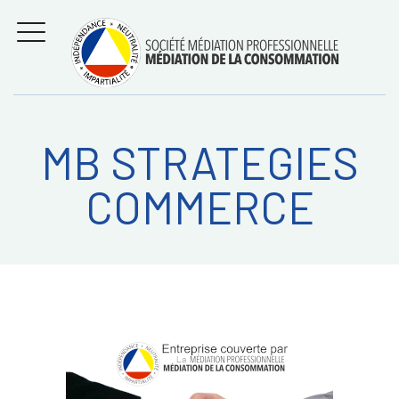
Aller
Régler les litiges
entre
au
consommateurs et
MENU
professionnels avec
contenu
la médiation de la
consommation
MB STRATEGIES
Recherche
RECHERC
COMMERCE
sur: