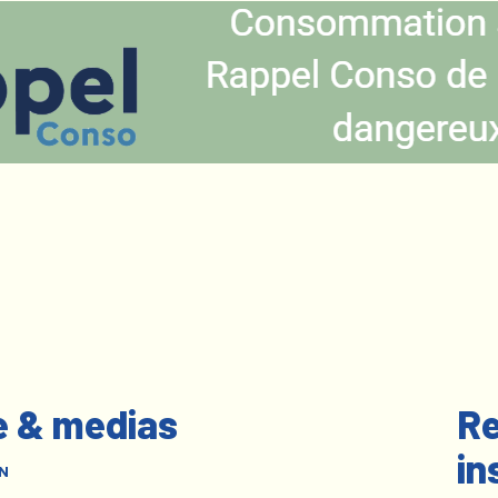
e & medias
Re
in
N