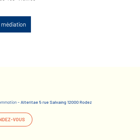
 médiation
sommation
- Alteritae 5 rue Salvaing 12000 Rodez
NDEZ-VOUS