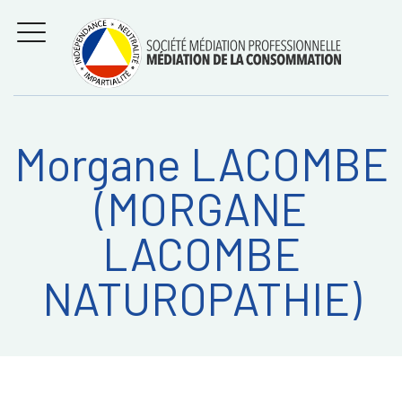
Aller
Régler les litiges
entre
au
consommateurs et
MENU
professionnels avec
contenu
la médiation de la
consommation
Morgane LACOMBE
Recherche
RECHERC
(MORGANE
sur:
LACOMBE
NATUROPATHIE)