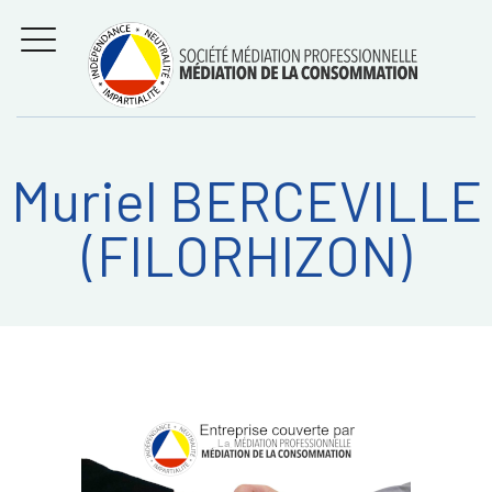
Aller
Régler les litiges
entre
au
consommateurs et
MENU
professionnels avec
contenu
la médiation de la
consommation
Muriel BERCEVILLE
Recherche
RECHERC
(FILORHIZON)
sur: