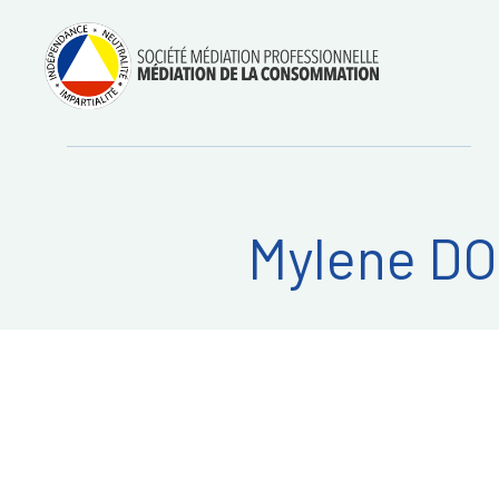
Aller
Régler les litiges
entre
au
consommateurs et
professionnels avec
contenu
la médiation de la
consommation
Mylene DO