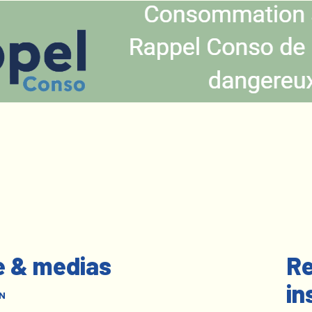
e & medias
Re
in
N