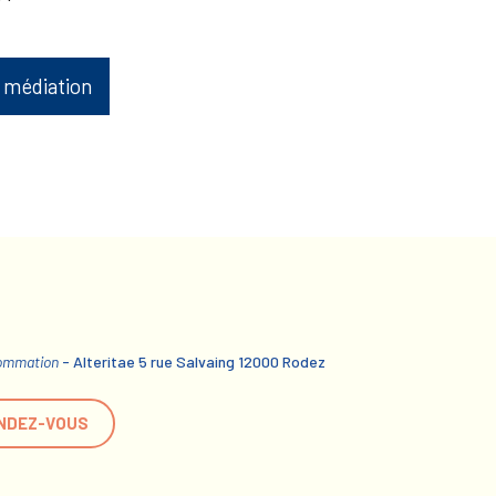
 médiation
sommation
- Alteritae 5 rue Salvaing 12000 Rodez
NDEZ-VOUS