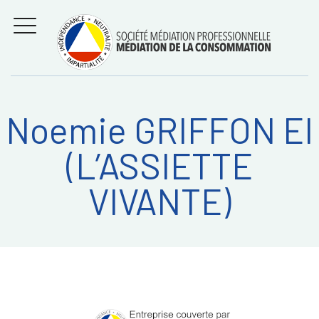
Aller
Régler les litiges
entre
au
consommateurs et
MENU
professionnels avec
contenu
la médiation de la
consommation
Noemie GRIFFON EI
Recherche
RECHERC
(L’ASSIETTE
sur:
VIVANTE)