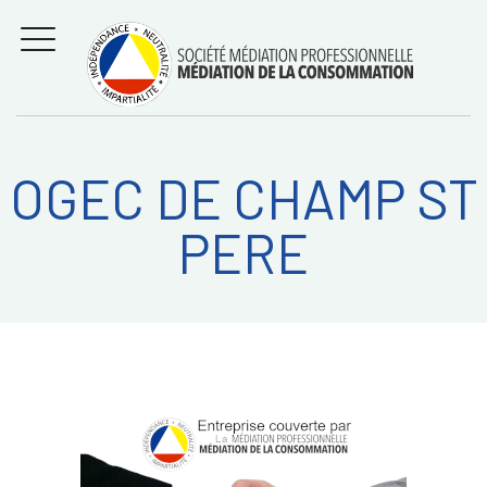
Aller
Régler les litiges
entre
au
consommateurs et
MENU
professionnels avec
contenu
la médiation de la
consommation
OGEC DE CHAMP ST
Recherche
RECHERC
PERE
sur: