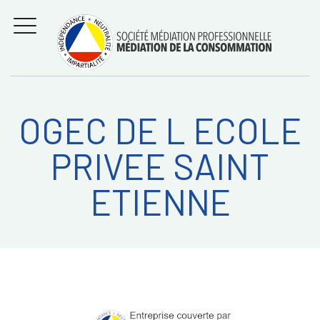
Aller
Régler les litiges
entre
au
consommateurs et
MENU
professionnels avec
contenu
la médiation de la
consommation
OGEC DE L ECOLE
Recherche
RECHERC
PRIVEE SAINT
sur:
ETIENNE