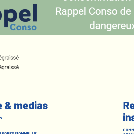
égraissé
égraissé
e & medias
Re
in
N
COMM
 PROFESSIONNELLE