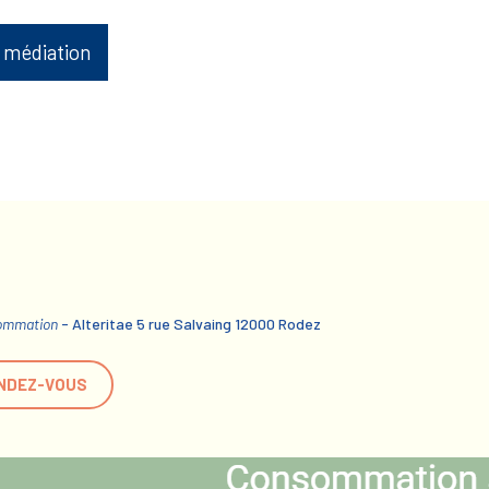
 médiation
sommation
- Alteritae 5 rue Salvaing 12000 Rodez
NDEZ-VOUS