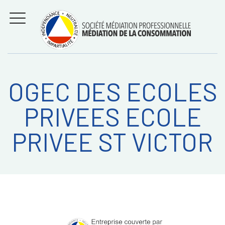
Aller
Régler les litiges
entre
au
consommateurs et
MENU
professionnels avec
contenu
la médiation de la
consommation
OGEC DES ECOLES
Recherche
RECHERC
PRIVEES ECOLE
sur:
PRIVEE ST VICTOR