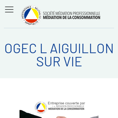
Aller
Régler les litiges
entre
au
consommateurs et
MENU
professionnels avec
contenu
la médiation de la
consommation
OGEC L AIGUILLON
Recherche
RECHERC
SUR VIE
sur: