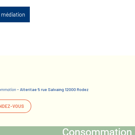
 médiation
sommation
- Alteritae 5 rue Salvaing 12000 Rodez
NDEZ-VOUS