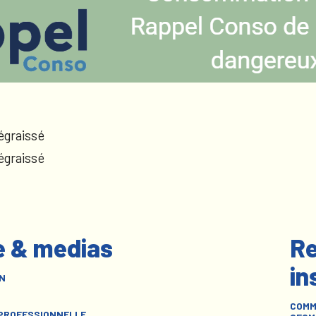
égraissé
égraissé
e & medias
Re
in
N
COMM
 PROFESSIONNELLE