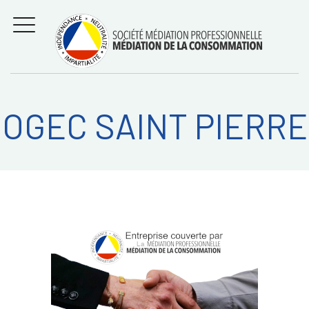
Aller
Régler les litiges
entre
au
consommateurs et
MENU
professionnels avec
contenu
la médiation de la
consommation
OGEC SAINT PIERRE
Recherche
RECHERC
sur: