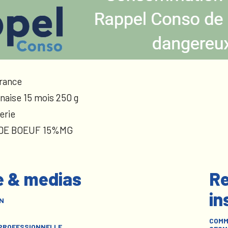
rance
naise 15 mois 250 g
erie
 DE BOEUF 15%MG
e & medias
Re
in
N
COMM
 PROFESSIONNELLE