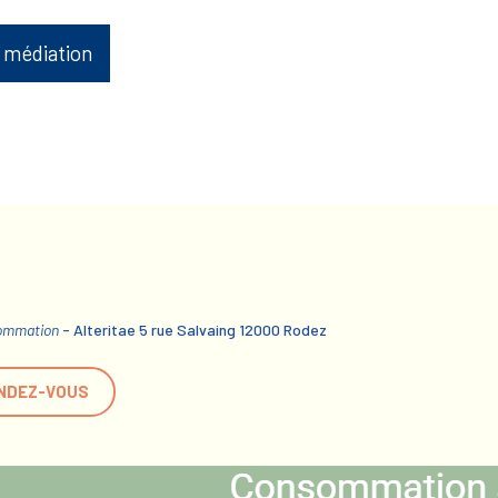
 médiation
sommation
- Alteritae 5 rue Salvaing 12000 Rodez
NDEZ-VOUS