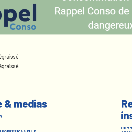
égraissé
égraissé
e & medias
Re
in
N
COMM
 PROFESSIONNELLE