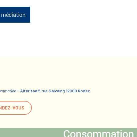
 médiation
sommation
- Alteritae 5 rue Salvaing 12000 Rodez
NDEZ-VOUS