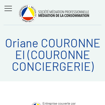
Aller
Régler les litiges
entre
au
consommateurs et
MENU
professionnels avec
contenu
la médiation de la
consommation
Oriane COURONNE
Recherche
RECHERC
EI (COURONNE
sur:
CONCIERGERIE)