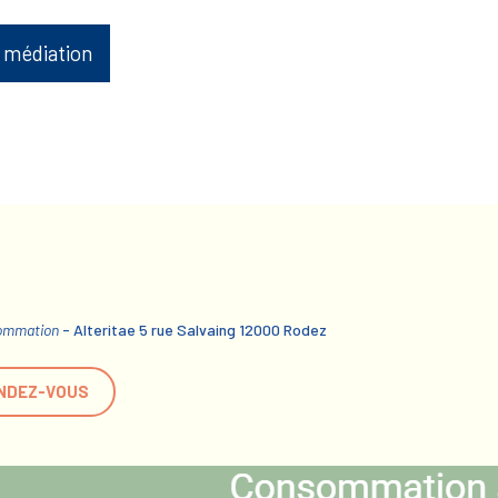
 médiation
sommation
- Alteritae 5 rue Salvaing 12000 Rodez
NDEZ-VOUS