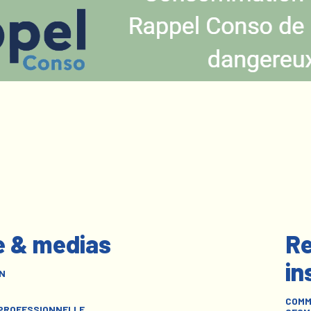
e & medias
Re
in
N
COMM
 PROFESSIONNELLE