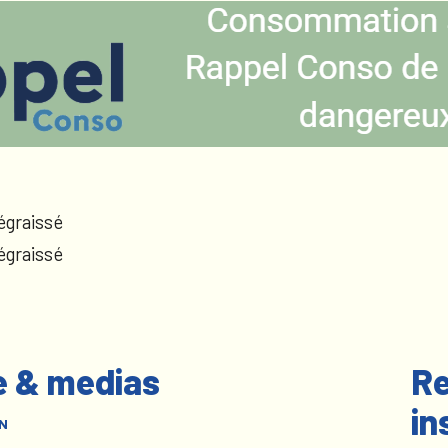
égraissé
égraissé
e & medias
Re
in
N