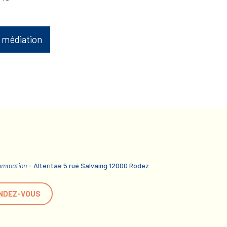
 médiation
sommation
- Alteritae 5 rue Salvaing 12000 Rodez
NDEZ-VOUS