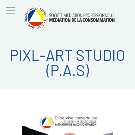
Aller
Régler les litiges
entre
au
consommateurs et
MENU
professionnels avec
contenu
la médiation de la
consommation
PIXL-ART STUDIO
Recherche
RECHERC
(P.A.S)
sur: