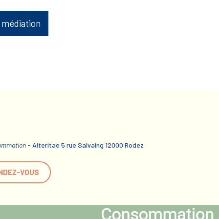
 médiation
sommation
- Alteritae 5 rue Salvaing 12000 Rodez
NDEZ-VOUS