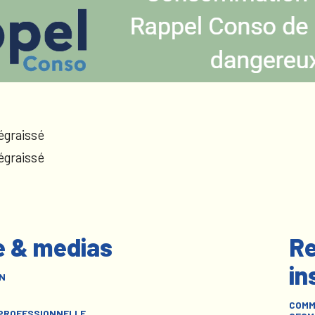
égraissé
égraissé
e & medias
Re
in
N
COMM
 PROFESSIONNELLE