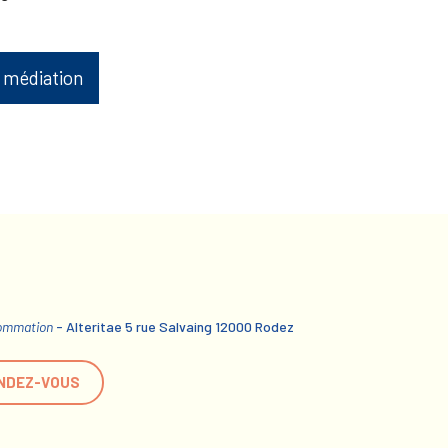
 médiation
sommation
- Alteritae 5 rue Salvaing 12000 Rodez
NDEZ-VOUS