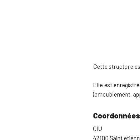
Cette structure est
Elle est enregistr
(ameublement, app
Coordonnées
QIU
42100 Saint etien