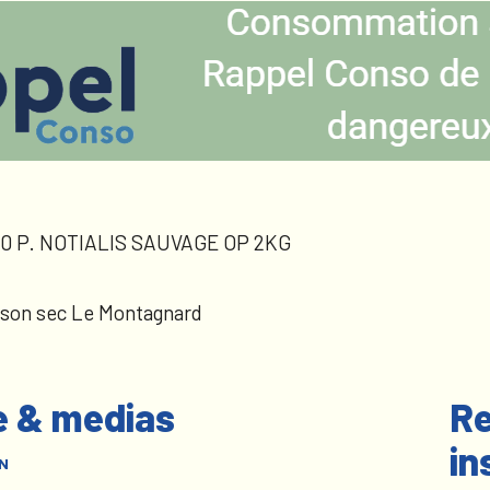
0 P. NOTIALIS SAUVAGE OP 2KG
sson sec Le Montagnard
e & medias
Re
in
N