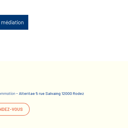
 médiation
sommation
- Alteritae 5 rue Salvaing 12000 Rodez
NDEZ-VOUS