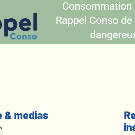
e & medias
Re
in
N