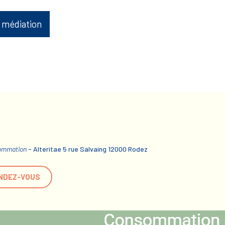
 médiation
sommation
- Alteritae 5 rue Salvaing 12000 Rodez
NDEZ-VOUS