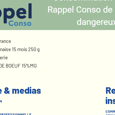
rance
naise 15 mois 250 g
erie
 DE BOEUF 15%MG
e & medias
Re
in
N
COMM
 PROFESSIONNELLE