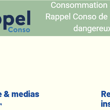
e & medias
Re
in
N