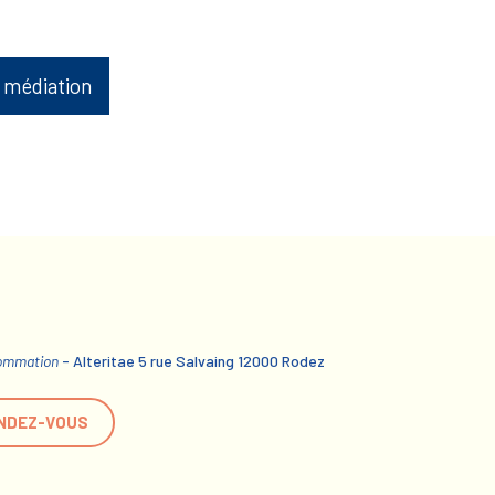
 médiation
sommation
- Alteritae 5 rue Salvaing 12000 Rodez
NDEZ-VOUS