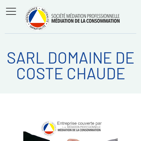
Aller
Régler les litiges
entre
au
consommateurs et
MENU
professionnels avec
contenu
la médiation de la
consommation
SARL DOMAINE DE
Recherche
RECHERC
COSTE CHAUDE
sur: