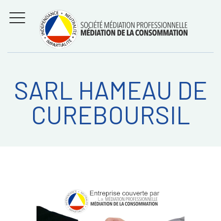
Aller
Régler les litiges
entre
au
consommateurs et
MENU
professionnels avec
contenu
la médiation de la
consommation
SARL HAMEAU DE
Recherche
RECHERC
CUREBOURSIL
sur: