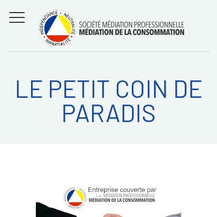
Aller
Régler les litiges
entre
au
consommateurs et
MENU
professionnels avec
contenu
la médiation de la
consommation
LE PETIT COIN DE
Recherche
RECHERC
PARADIS
sur: